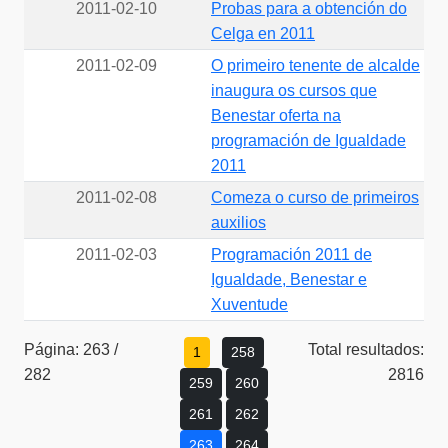
2011-02-10
Probas para a obtención do
Celga en 2011
2011-02-09
O primeiro tenente de alcalde
inaugura os cursos que
Benestar oferta na
programación de Igualdade
2011
2011-02-08
Comeza o curso de primeiros
auxilios
2011-02-03
Programación 2011 de
Igualdade, Benestar e
Xuventude
Página: 263 /
Total resultados:
1
258
282
2816
259
260
261
262
263
264